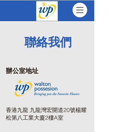
聯絡我們
辦公室地址
香港九龍 九龍灣宏開道20號楊耀
松第八工業大廈2樓A室