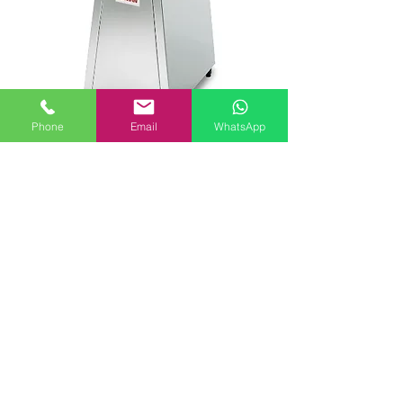
Phone
Email
WhatsApp
C15-2V
加强外殼設計, 采用AISI430鋼材, 上蓋
備有安全感應裝置
電壓/功率: 3Hp, 3670W, 380V / 50Hz / 3
phase
容量: 14.5 公升
:
1400-2800
spins
轉速/ 分鐘
尺寸: 42W x 45D x 103H (cm)
重量: 66kg